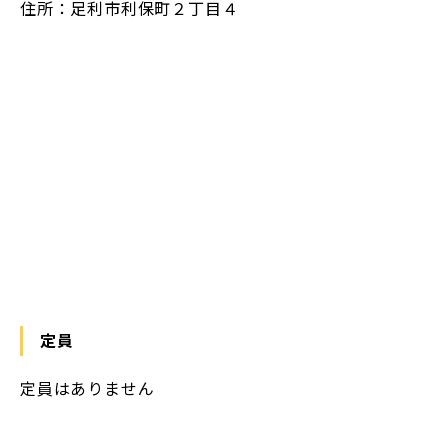
住所：足利市利保町２丁目４
https://maps.app.goo.gl/zEakPvVALyGcH4ra6
定員
定員はありません