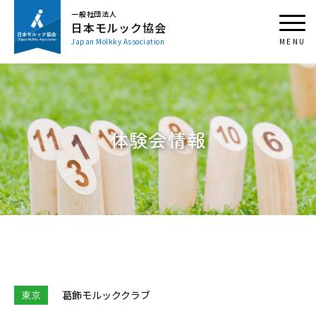
一般社団法人
日本モルック協会
Japan Mölkky Association
体験会情報
東京
葛飾モルッククラブ