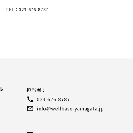
TEL：023-676-8787
）
ル
担当者：
023-676-8787
info@wellbase-yamagata.jp