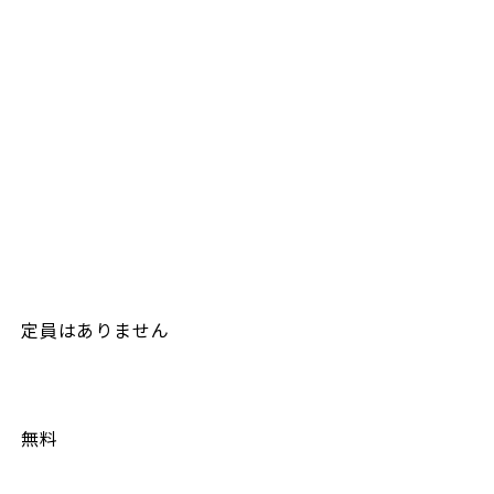
https://maps.app.goo.gl/zEakPvVALyGcH4ra6
定員はありません
無料