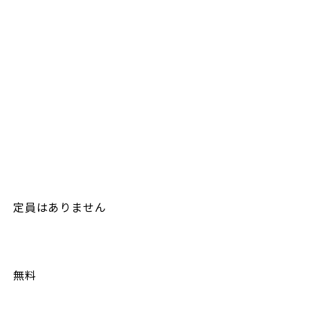
https://maps.app.goo.gl/zEakPvVALyGcH4ra6
定員はありません
無料