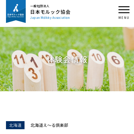
一般社団法人
日本モルック協会
Japan Mölkky Association
体験会情報
北海道
北海道え～る倶楽部