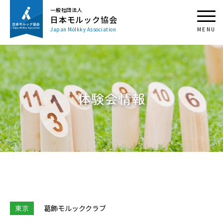
一般社団法人
日本モルック協会
Japan Mölkky Association
体験会情報
東京
葛飾モルッククラブ