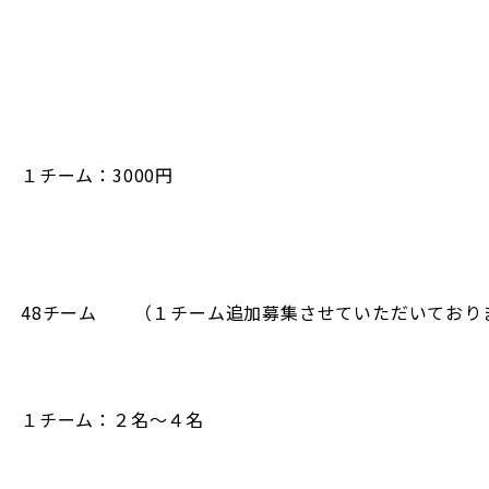
https://maps.app.goo.gl/2KdoYSBPkQgvLwWv8
１チーム：3000円
48チーム （１チーム追加募集させていただいてお
１チーム：２名～４名