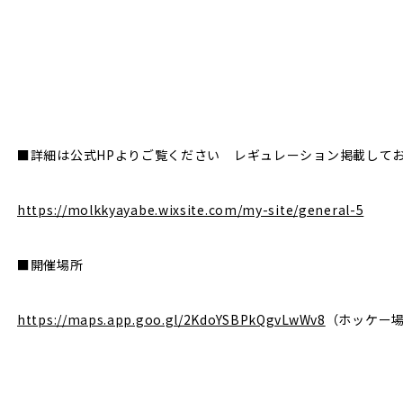
■詳細は公式HPよりご覧ください レギュレーション掲載して
https://molkkyayabe.wixsite.com/my-site/general-5
■開催場所
https://maps.app.goo.gl/2KdoYSBPkQgvLwWv8
（ホッケー