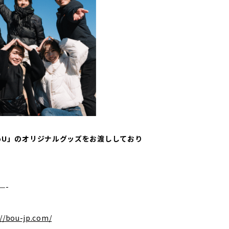
öU」のオリジナルグッズをお渡ししており
—-
//bou-jp.com/