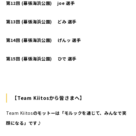
第12回 (幕張海浜公園) joe 選手
第13回 (幕張海浜公園) どみ 選手
第
14
回
(
幕張海浜公園
)
げんッ
選手
第
15
回
(
幕張海浜公園
)
ひで
選手
【Team Kiitosから皆さまへ】
Team Kiitos
のモットーは「モルックを通じて、みんなで笑
顔になる」です♪