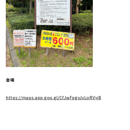
会場
https://maps.app.goo.gl/CfJwFpgvJvLoRVyj8