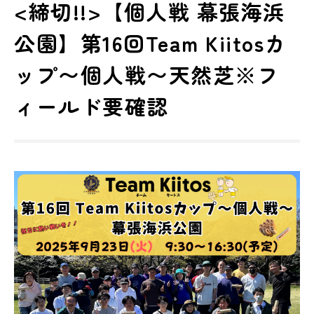
<締切!!>【個人戦 幕張海浜
公園】第16回Team Kiitosカ
ップ〜個人戦〜天然芝※フ
ィールド要確認