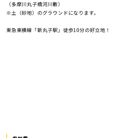
（多摩川丸子橋河川敷）
※土（砂地）のグラウンドになります。
東急東横線「新丸子駅」徒歩10分の好立地！
https://maps.app.goo.gl/qDj2WELJYfhiWkWC6