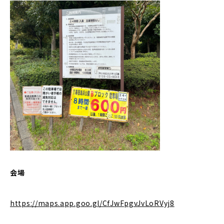
会場
https://maps.app.goo.gl/CfJwFpgvJvLoRVyj8