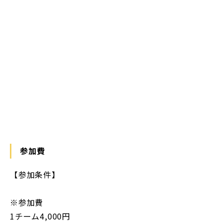
https://maps.app.goo.gl/YxYWGukHbLi9Wk749
参加費
【参加条件】
※参加費
1チーム4,000円