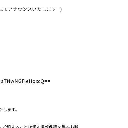
にてアナウンスいたします。)
W1qaTNwNGFleHoxcQ==
たします。
Sに投稿することは個人情報保護を鑑みお断