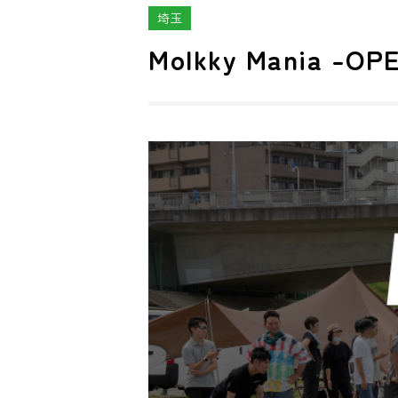
埼玉
Molkky Mania 