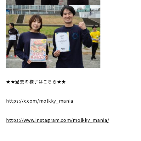
★★過去の様子はこちら★★
https://x.com/molkky_mania
https://www.instagram.com/molkky_mania/