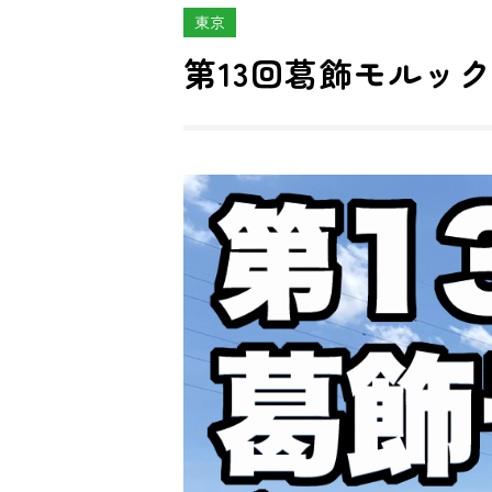
東京
第13回葛飾モルッ