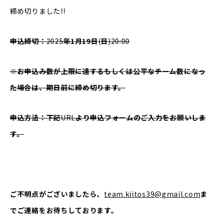
締め切りました!!
申込締切：
2025
年1月19日
(
日
)20:00
※お申込み数が上限に達するもしくは公平なチーム数になっ
た場合は、期日前に締め切ります。
申込方法：下記
URL
より申込フォームのご入力をお願いしま
す。
ご不明点がございましたら、
team.kiitos39@gmail.com
ま
でご連絡をお待ちしております。