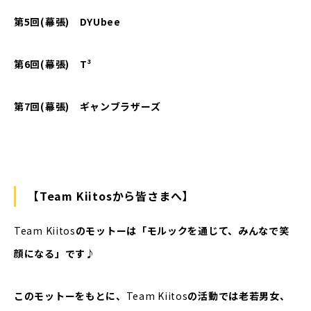
第5回(幕張) DYUbee
第
6
回
(
幕張
)
T³
第7
回
(
幕張
)
ギャンブラザーズ
【Team Kiitosから皆さまへ】
Team Kiitos
のモットーは「モルックを通じて、みんなで笑
顔になる」です♪
このモットーをもとに、
Team Kiitos
の活動では老若男女、