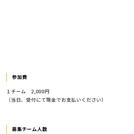
https://maps.app.goo.gl/zjKa5Jmj95jM1nHv5
参加費
１チーム 2,000円
（当日、受付にて現金でお支払いください）
募集チーム人数