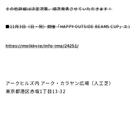
その他詳細は決定次第、順次発表させていただきます！
■11月3日（日・祝）開催「HAPPY OUTSIDE BEAMS CUP」
https://molkky.jp/info-jma/24251/
アークヒルズ内 アーク・カラヤン広場（人工芝）
東京都港区赤坂1丁目13-32