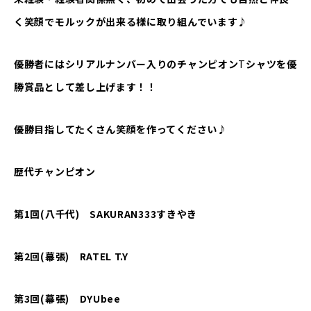
く笑顔でモルックが出来る様に取り組んでいます♪
優勝者にはシリアルナンバー入りのチャンピオン
T
シャツを優
勝賞品として差し上げます！！
優勝目指してたくさん笑顔を作ってください♪
歴代チャンピオン
第1回(八千代) SAKURAN333すきやき
第2回(幕張) RATEL T.Y
第
3
回
(
幕張
)
DYUbee