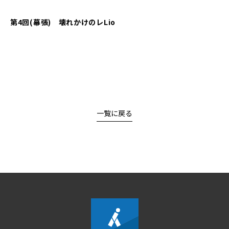
第4
回
(
幕張
)
壊れかけのレLio
一覧に戻る