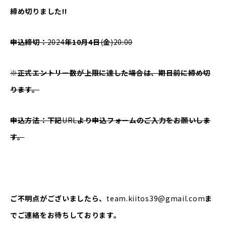
締め切りました!!
申込締切：
2024
年10月4日
(
金
)20:00
※正式エントリー数が上限に達した場合は、期日前に締め切
ります。
申込方法：下記
URL
より申込フォームのご入力をお願いしま
す。
ご不明点がございましたら、
team.kiitos39@gmail.com
ま
でご連絡をお待ちしております。