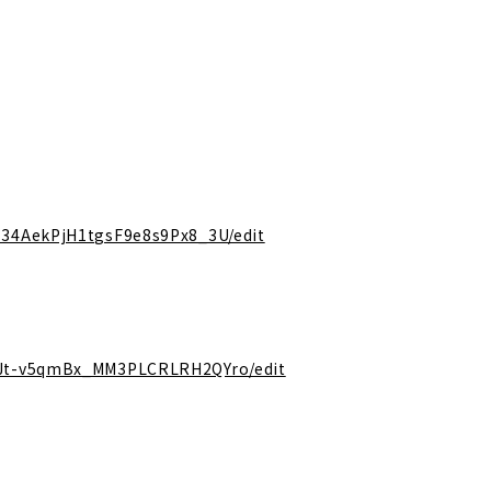
T34AekPjH1tgsF9e8s9Px8_3U/edit
TJt-v5qmBx_MM3PLCRLRH2QYro/edit