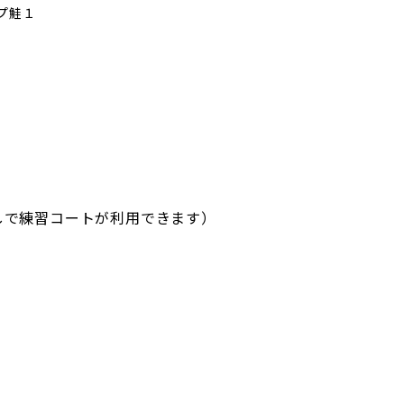
プ鮭１
費なしで練習コートが利用できます）