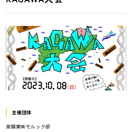
主催団体
泉鋼業㈱モルック部