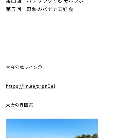
第四回 パンサラッサ＠モルラボ
第五回 奇跡のバナナ同好会
大会公式ライン＠
https://lin.ee/xrpnOel
大会の雰囲気