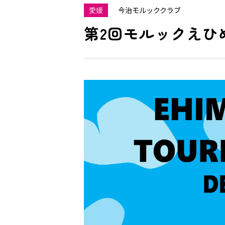
愛媛
今治モルッククラブ
第2回モルックえひ