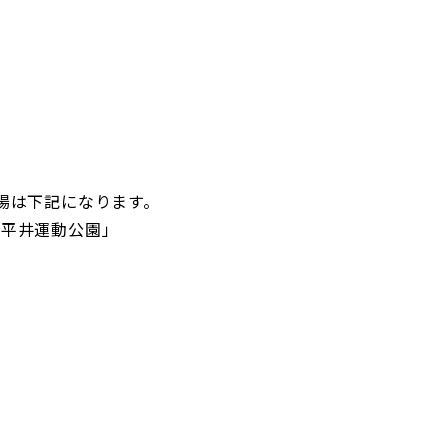
場は下記になります。
「平井運動公園」