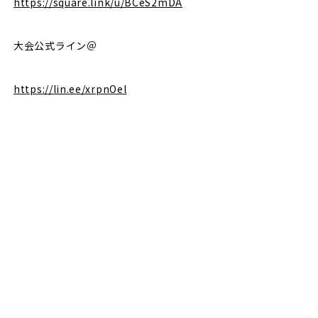
https://square.link/u/BCeS2mDA
大会公式ライン＠
https://lin.ee/xrpnOel