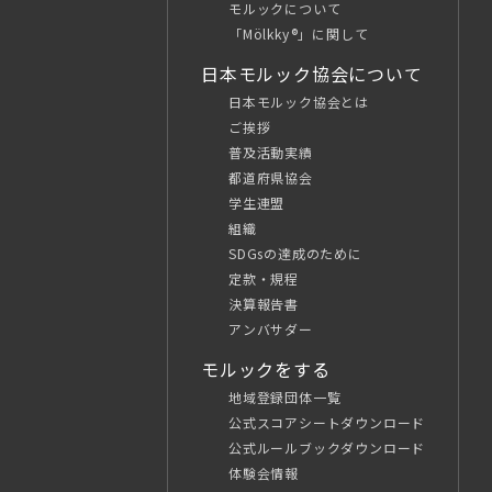
モルックについて
「Mölkky®」に関して
日本モルック協会について
日本モルック協会とは
ご挨拶
普及活動実績
都道府県協会
学生連盟
組織
SDGsの達成のために
定款・規程
決算報告書
アンバサダー
モルックをする
地域登録団体一覧
公式スコアシートダウンロード
公式ルールブックダウンロード
体験会情報