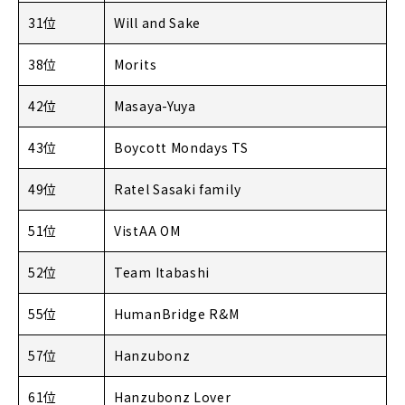
31位
Will and Sake
38位
Morits
42位
Masaya-Yuya
43位
Boycott Mondays TS
49位
Ratel Sasaki family
51位
VistAA OM
52位
Team Itabashi
55位
HumanBridge R&M
57位
Hanzubonz
61位
Hanzubonz Lover