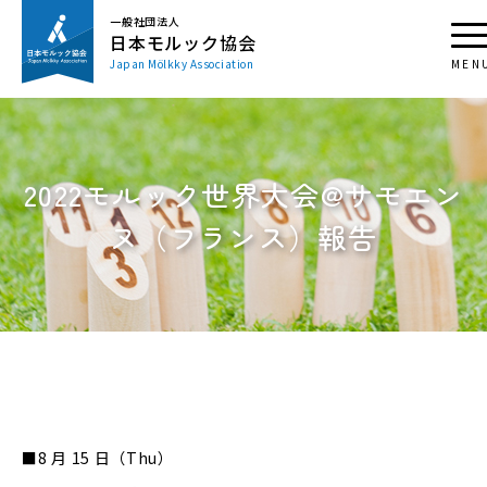
一般社団法人
日本モルック協会
Japan Mölkky Association
2022モルック世界大会@サモエン
ヌ（フランス）報告
■8 月 15 日（Thu）