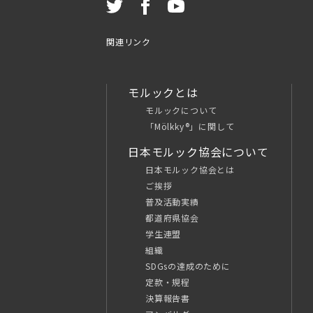
関連リンク
モルックとは
モルックについて
「Mölkky®」に関して
日本モルック協会について
日本モルック協会とは
ご挨拶
普及活動実績
都道府県協会
学生連盟
組織
SDGsの達成のために
定款・規程
決算報告書