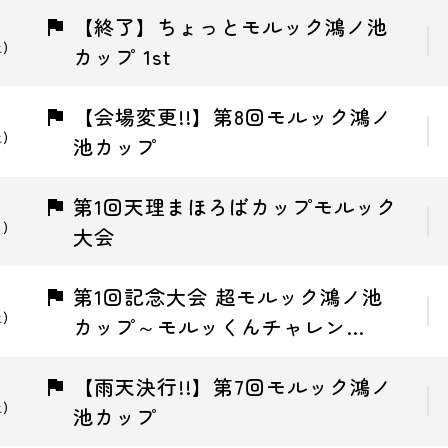
【終了】ちょっとモルック鴻ノ池
土)
カップ 1st
【会場変更!!】第8回モルック鴻ノ
土)
池カップ
第1回天理まほろばカップモルック
日)
大会
第1回記念大会 超モルック鴻ノ池
土)
カップ～モルッくんチャレン…
【雨天決行!!】第7回モルック鴻ノ
土)
池カップ