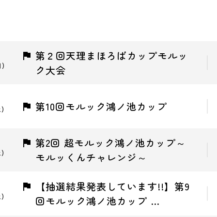
第２回天理まほろばカップモルッ
日)
ク大会
第10回モルック鴻ノ池カップ
土)
第2回 超モルック鴻ノ池カップ～
土)
モルッくんチャレンジ～
【抽選結果発表しています!!】第9
土)
回モルック鴻ノ池カップ …