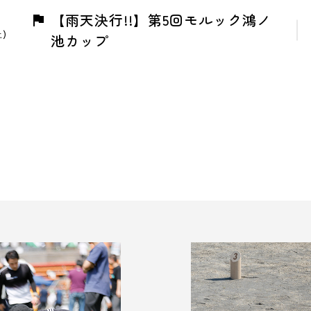
【雨天決行!!】第5回モルック鴻ノ
土)
池カップ