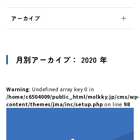
アーカイブ
月別アーカイブ： 2020 年
Warning
: Undefined array key 0 in
/home/c6504009/public_html/molkky.jp/cms/wp-
content/themes/jma/inc/setup.php
on line
98