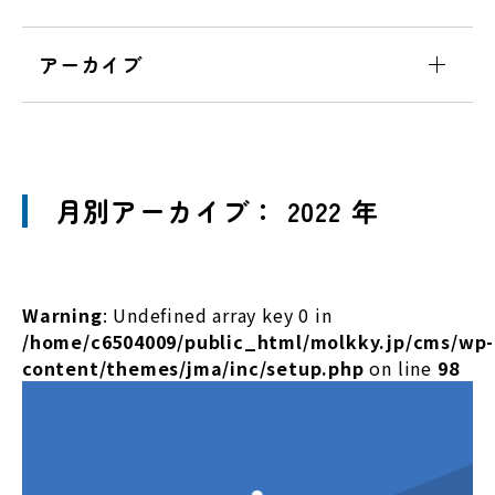
アーカイブ
月別アーカイブ： 2022 年
Warning
: Undefined array key 0 in
/home/c6504009/public_html/molkky.jp/cms/wp-
content/themes/jma/inc/setup.php
on line
98