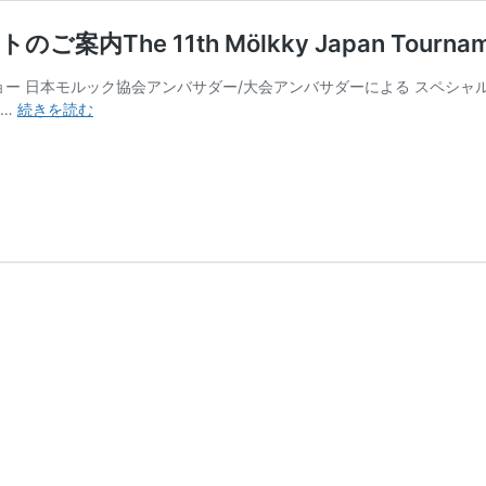
11th Mölkky Japan Tournament in 
ャルトークショー 日本モルック協会アンバサダー/大会アンバサダーによる ス
「第
 …
続きを読む
11
回
モ
ル
ッ
ク
日
本
大
会
in
秋
田」
イ
ベ
ン